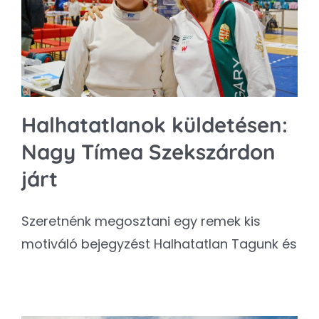
Kapcsolat
SEARCH
FOR:
Halhatatlanok küldetésen:
Nagy Tímea Szekszárdon
járt
Szeretnénk megosztani egy remek kis
motiváló bejegyzést Halhatatlan Tagunk és