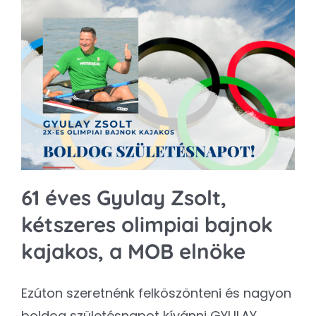
61 éves Gyulay Zsolt,
kétszeres olimpiai bajnok
kajakos, a MOB elnöke
Ezúton szeretnénk felköszönteni és nagyon
boldog születésnapot kívánni GYULAY