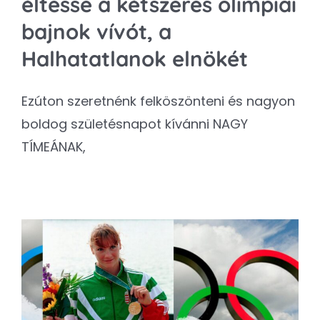
éltesse a kétszeres olimpiai
bajnok vívót, a
Halhatatlanok elnökét
Ezúton szeretnénk felköszönteni és nagyon
boldog születésnapot kívánni NAGY
TÍMEÁNAK,