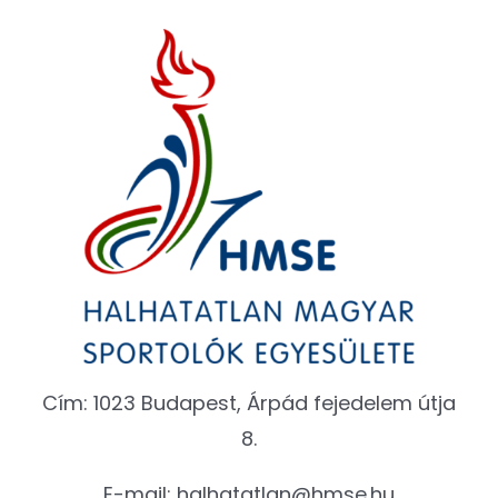
Cím: 1023 Budapest, Árpád fejedelem útja
8.
E-mail:
halhatatlan@hmse.hu