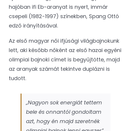
hajóban ifi Eb-aranyat is nyert, immár
csepeli (1982-1997) színekben, Spang Ottó
edző irányításával.
Az első magyar női ifjúsági világbajnokunk
lett, aki később nőként az első hazai egyéni
olimpiai bajnoki címet is begyűjtötte, majd
az aranyak számát tekintve duplázni is
tudott.
„Nagyon sok energiát tettem
bele és onnantól gondoltam
azt, hogy én majd szeretnék
olimpiai bajnok lenni egyszer”