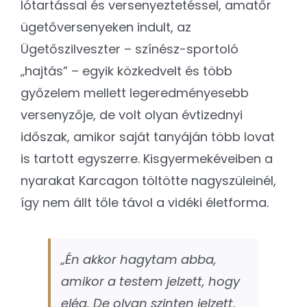
lótartással és versenyeztetéssel, amatőr
ügetőversenyeken indult, az
Ügetőszilveszter – színész-sportoló
„hajtás” – egyik közkedvelt és több
győzelem mellett legeredményesebb
versenyzője, de volt olyan évtizednyi
időszak, amikor saját tanyáján több lovat
is tartott egyszerre. Kisgyermekéveiben a
nyarakat Karcagon töltötte nagyszüleinél,
így nem állt tőle távol a vidéki életforma.
„Én akkor hagytam abba,
amikor a testem jelzett, hogy
elég. De olyan szinten jelzett,