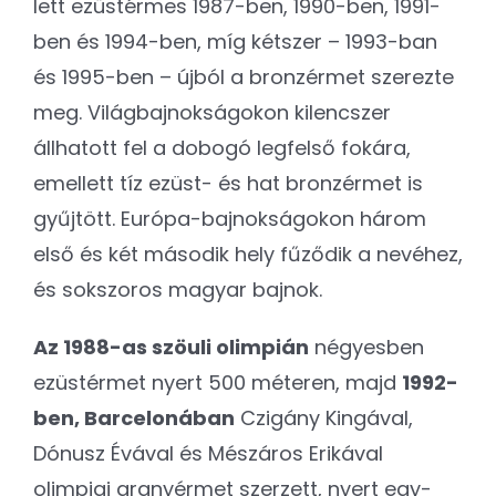
lett ezüstérmes 1987-ben, 1990-ben, 1991-
ben és 1994-ben, míg kétszer – 1993-ban
és 1995-ben – újból a bronzérmet szerezte
meg. Világbajnokságokon kilencszer
állhatott fel a dobogó legfelső fokára,
emellett tíz ezüst- és hat bronzérmet is
gyűjtött. Európa-bajnokságokon három
első és két második hely fűződik a nevéhez,
és sokszoros magyar bajnok.
Az 1988-as szöuli olimpián
négyesben
ezüstérmet nyert 500 méteren, majd
1992-
ben, Barcelonában
Czigány Kingával,
Dónusz Évával és Mészáros Erikával
olimpiai aranyérmet szerzett, nyert egy-