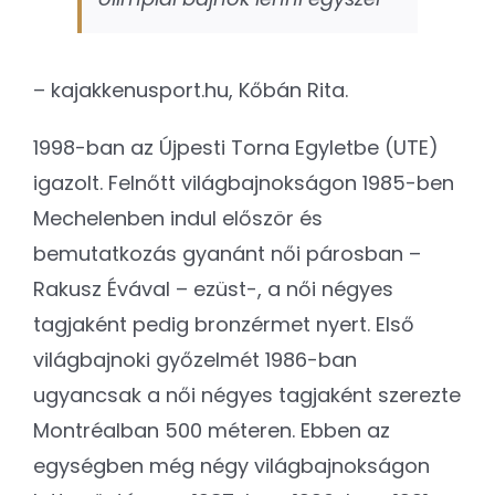
– kajakkenusport.hu, Kőbán Rita.
1998-ban az Újpesti Torna Egyletbe (UTE)
igazolt. Felnőtt világbajnokságon 1985-ben
Mechelenben indul először és
bemutatkozás gyanánt női párosban –
Rakusz Évával – ezüst-, a női négyes
tagjaként pedig bronzérmet nyert. Első
világbajnoki győzelmét 1986-ban
ugyancsak a női négyes tagjaként szerezte
Montréalban 500 méteren. Ebben az
egységben még négy világbajnokságon