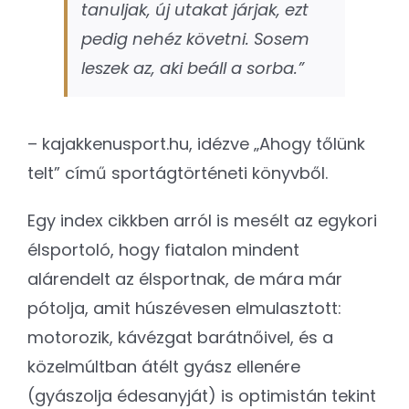
tanuljak, új utakat járjak, ezt
pedig nehéz követni. Sosem
leszek az, aki beáll a sorba.”
– kajakkenusport.hu, idézve „Ahogy tőlünk
telt” című sportágtörténeti könyvből.
Egy index cikkben arról is mesélt az egykori
élsportoló, hogy fiatalon mindent
alárendelt az élsportnak, de mára már
pótolja, amit húszévesen elmulasztott:
motorozik, kávézgat barátnőivel, és a
közelmúltban átélt gyász ellenére
(gyászolja édesanyját) is optimistán tekint