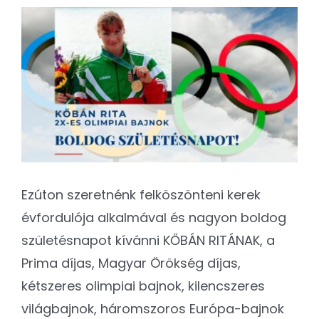
Kapcsolat
View
Larger
SEARCH
Image
FOR:
Ezúton szeretnénk felköszönteni kerek
évfordulója alkalmával és nagyon boldog
születésnapot kívánni KŐBÁN RITÁNAK, a
Prima díjas, Magyar Örökség díjas,
kétszeres olimpiai bajnok, kilencszeres
világbajnok, háromszoros Európa-bajnok