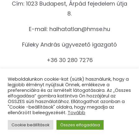
Cím: 1023 Budapest, Árpád fejedelem útja
8.
E-mail:
halhatatlan@hmse.hu
Füleky András ügyvezető igazgató
+36 30 280 7276
fuleky.andras@hmse.hu
Weboldalunkon cookie-kat (sütik) használunk, hogy a
legjobb élményt nyújtsuk Önnek, emlékezve a
preferenciáira és az ismételt látogatásaira. Az „Összes
Hasznos Linkek
elfogadása” gombra kattintva Ön hozzájárul az
ÖSSZES süti használatához. Ellátogathat azonban a
"Cookie -beállítások" oldalra, hogy megadja az
ellenőrzött beleegyezését.
Tovább
Szabályzat
Cookie beállítások
Összes elfogadása