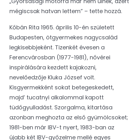
„Gyorsasági motorra már nem ülnék, azért
mégiscsak hatvan lettem” – tette hozzá.
Kőbán Rita 1965. április 10-én született
Budapesten, ötgyermekes nagycsalád
legkisebbjeként. Tizenkét évesen a
Ferencvárosban (1977-1981), nővérei
inspirálására kezdett kajakozni,
nevelőedzője Kluka József volt.
Kisgyermekként sokat betegeskedett,
majd’ tucatnyi alkalommal kapott
tüdőgyulladást. Szorgalma, kitartása
azonban meghozta az első gyümölcsoket;
1981-ben már IBV-t nyert, 1983-ban az
újabb két IBV-győzelme mellé egyes