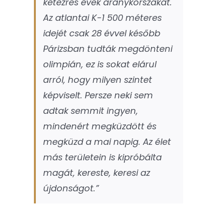
kétezres évek aranykorszakát.
Az atlantai K-1 500 méteres
idejét csak 28 évvel később
Párizsban tudták megdönteni
olimpián, ez is sokat elárul
arról, hogy milyen szintet
képviselt. Persze neki sem
adtak semmit ingyen,
mindenért megküzdött és
megküzd a mai napig. Az élet
más területein is kipróbálta
magát, kereste, keresi az
újdonságot.”