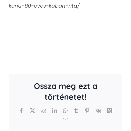
kenu-60-eves-koban-rita/
Ossza meg ezt a
történetet!
Facebook
X
Reddit
LinkedIn
WhatsApp
Tumblr
Pinterest
Vk
Xing
Email