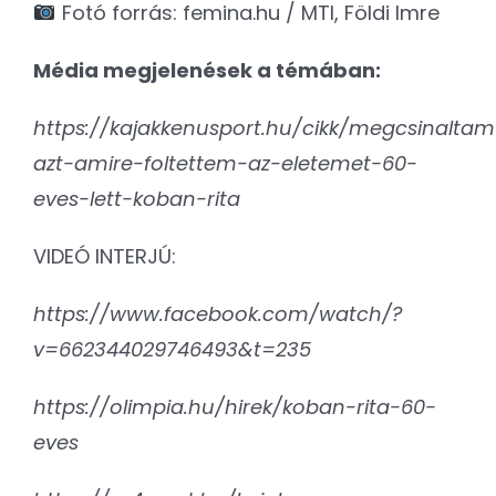
Fotó forrás: femina.hu / MTI, Földi Imre
Média megjelenések a témában:
https://kajakkenusport.hu/cikk/megcsinaltam
azt-amire-foltettem-az-eletemet-60-
eves-lett-koban-rita
VIDEÓ INTERJÚ:
https://www.facebook.com/watch/?
v=662344029746493&t=235
https://olimpia.hu/hirek/koban-rita-60-
eves