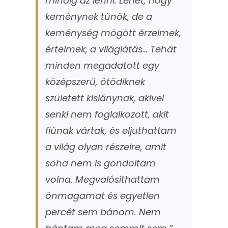
mindig az lenni. Lehet, hogy
keménynek tűnök, de a
keménység mögött érzelmek,
értelmek, a világlátás… Tehát
minden megadatott egy
középszerű, ötödiknek
született kislánynak, akivel
senki nem foglalkozott, akit
fiúnak vártak, és eljuthattam
a világ olyan részeire, amit
soha nem is gondoltam
volna. Megvalósíthattam
önmagamat és egyetlen
percét sem bánom. Nem