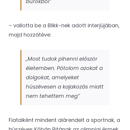
burokból”
– vallotta be a Blikk-nek adott interjújában,
majd hozzátéve:
„Most tudok pihenni először
életemben. Pótolom azokat a
dolgokat, amelyeket
húszévesen a kajakozás miatt
nem tehettem meg”
Fiatalként mindent alárendelt a sportnak, a
húszéves Kőbán Ritának az olimpiai érmek