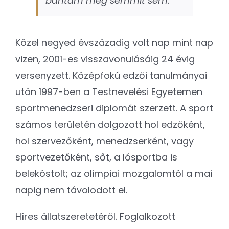
bántam meg semmit sem.”
Közel negyed évszázadig volt nap mint nap
vizen, 2001-es visszavonulásáig 24 évig
versenyzett. Középfokú edzői tanulmányai
után 1997-ben a Testnevelési Egyetemen
sportmenedzseri diplomát szerzett. A sport
számos területén dolgozott hol edzőként,
hol szervezőként, menedzserként, vagy
sportvezetőként, sőt, a lósportba is
belekóstolt; az olimpiai mozgalomtól a mai
napig nem távolodott el.
Híres állatszeretetéről. Foglalkozott