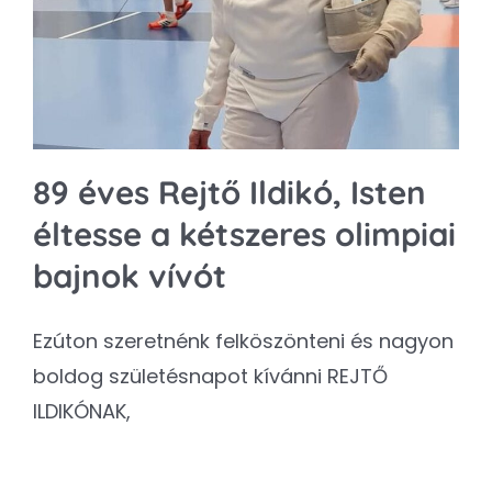
Kapcsolat
SEARCH
FOR:
89 éves Rejtő Ildikó, Isten
éltesse a kétszeres olimpiai
bajnok vívót
Ezúton szeretnénk felköszönteni és nagyon
boldog születésnapot kívánni REJTŐ
ILDIKÓNAK,