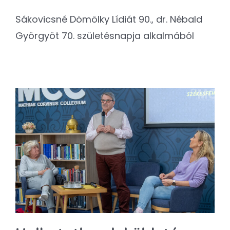
Sákovicsné Dömölky Lídiát 90., dr. Nébald
Györgyöt 70. születésnapja alkalmából