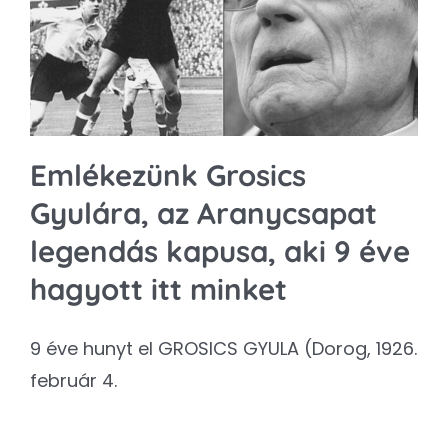
Kapcsolat
SEARCH
FOR:
Emlékezünk Grosics
Gyulára, az Aranycsapat
legendás kapusa, aki 9 éve
hagyott itt minket
9 éve hunyt el GROSICS GYULA (Dorog, 1926.
február 4.