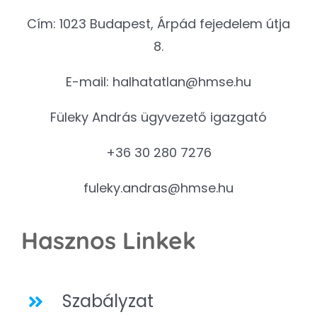
Cím: 1023 Budapest, Árpád fejedelem útja
8.
E-mail:
halhatatlan@hmse.hu
Füleky András ügyvezető igazgató
+36 30 280 7276
fuleky.andras@hmse.hu
Hasznos Linkek
Szabályzat