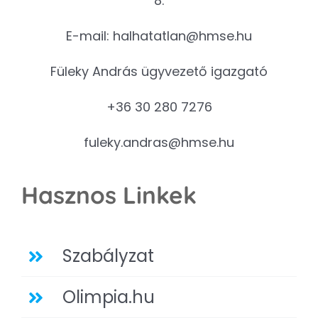
8.
E-mail:
halhatatlan@hmse.hu
Füleky András ügyvezető igazgató
+36 30 280 7276
fuleky.andras@hmse.hu
Hasznos Linkek
Szabályzat
Olimpia.hu