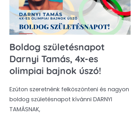
Boldog születésnapot
Darnyi Tamás, ️4x-es
olimpiai bajnok úszó!
Ezúton szeretnénk felköszönteni és nagyon
boldog születésnapot kívánni DARNYI
TAMÁSNAK,