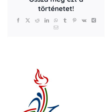
történetet!
Facebook
X
Reddit
LinkedIn
WhatsApp
Tumblr
Pinterest
Vk
Xing
Email