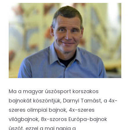
Kapcsolat
View
Larger
SEARCH
Image
FOR:
Ma a magyar úszósport korszakos
bajnokát köszöntjük, Darnyi Tamást, a ️4x-
szeres olimpiai bajnok, ️4x-szeres
világbajnok, ️8x-szoros Európa-bajnok
úszót, ️ezzel a mai napig a