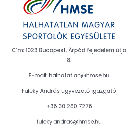
Cím: 1023 Budapest, Árpád fejedelem útja
8.
E-mail:
halhatatlan@hmse.hu
Füleky András ügyvezető igazgató
+36 30 280 7276
fuleky.andras@hmse.hu