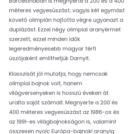
Barcelonában is megnyerte a 200 és a 400
méteres vegyesúszást, vagyis két egymást
követő olimpián hajtotta végre ugyanazt a
duplázást. Ezzel négy olimpiai aranyérmet
szerzett, ezzel minden idők
legeredményesebb magyar férfi
úszójaként említhetjük Darnyit.
Klasszisát jól mutatja, hogy nemcsak
olimpiai bajnok volt, hanem
világversenyeken is hosszú éveken át
uralta saját számait. Megnyerte a 200 és
400 méteres vegyesúszást az 1986-os és
az 1991-es világbajnokságon is, valamint
összesen nyolc Európa-bajnoki aranyig