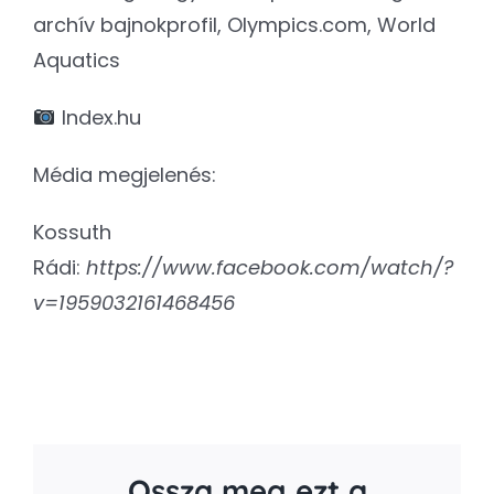
archív bajnokprofil, Olympics.com, World
Aquatics
Index.hu
Média megjelenés:
Kossuth
Rádi:
https://www.facebook.com/watch/?
v=1959032161468456
Ossza meg ezt a