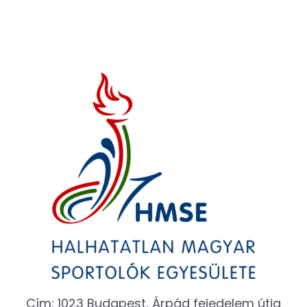
Cím: 1023 Budapest, Árpád fejedelem útja