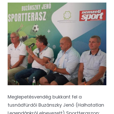
Kapcsolat
View
Larger
SEARCH
Image
FOR:
Meglepetésvendég bukkant fel a
tusnádfürdői Buzánszky Jenő (Halhatatlan
Legendánkról elnevezett) Sportteraszon: