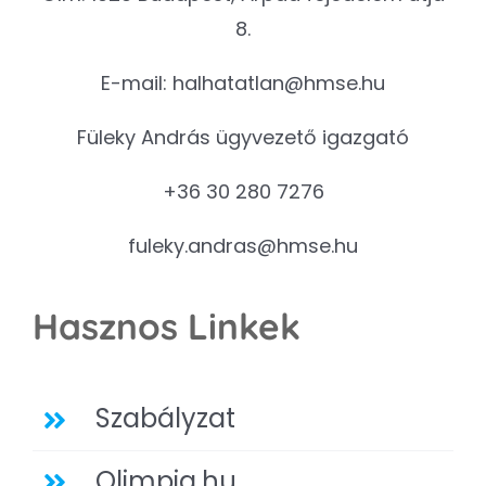
8.
E-mail:
halhatatlan@hmse.hu
Füleky András ügyvezető igazgató
+36 30 280 7276
fuleky.andras@hmse.hu
Hasznos Linkek
Szabályzat
Olimpia.hu