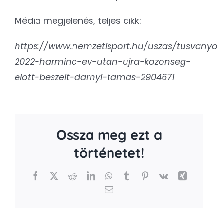
Média megjelenés, teljes cikk:
https://www.nemzetisport.hu/uszas/tusvanyo
2022-harminc-ev-utan-ujra-kozonseg-
elott-beszelt-darnyi-tamas-2904671
Ossza meg ezt a
történetet!
Facebook
X
Reddit
LinkedIn
WhatsApp
Tumblr
Pinterest
Vk
Xing
Email