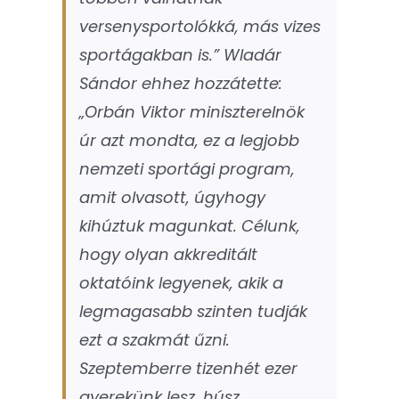
versenysportolókká, más vizes
sportágakban is.”
Wladár
Sándor ehhez hozzátette:
„Orbán Viktor miniszterelnök
úr azt mondta, ez a legjobb
nemzeti sportági program,
amit olvasott, úgyhogy
kihúztuk magunkat. Célunk,
hogy olyan akkreditált
oktatóink legyenek, akik a
legmagasabb szinten tudják
ezt a szakmát űzni.
Szeptemberre tizenhét ezer
gyerekünk lesz, húsz