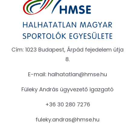
Cím: 1023 Budapest, Árpád fejedelem útja
8.
E-mail:
halhatatlan@hmse.hu
Füleky András ügyvezető igazgató
+36 30 280 7276
fuleky.andras@hmse.hu