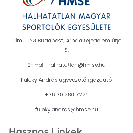
Cím: 1023 Budapest, Árpád fejedelem útja
8.
E-mail:
halhatatlan@hmse.hu
Füleky András ügyvezető igazgató
+36 30 280 7276
fuleky.andras@hmse.hu
Hasznos Linkek