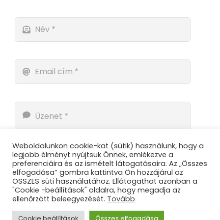
Weboldalunkon cookie-kat (sütik) használunk, hogy a
legjobb élményt nyújtsuk Önnek, emlékezve a
preferenciáira és az ismételt látogatásaira. Az „Összes
elfogadása” gombra kattintva Ön hozzájárul az
ÖSSZES süti használatához. Ellátogathat azonban a
"Cookie -beállítások" oldalra, hogy megadja az
ellenőrzött beleegyezését.
Tovább
Küldés
Cookie beállítások
Összes elfogadása