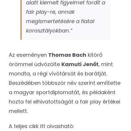
alatt kiemelt figyelmet fordít a
fair play-re, annak
megismertetésére a fiatal
korosztályokban.”
Az eseményen
Thomas Bach
kitörő
örömmel üdvözölte
Kamuti Jenőt
, mint
mondta, a régi vívótársát és barátját.
Beszédében többször név szerint említette
a magyar sportdiplomatát, és példaként
hozta fel elhivatottságát a fair play értékei
mellett.
A teljes cikk itt olvasható: