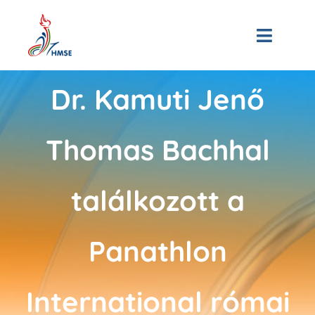
Skip
to
Toggle
content
Naviga
Kezdőoldal
Dr. Kamuti Jenő
Bemutatkozás
Thomas Bachhal
Hírek
találkozott a
Tagjaink
Panathlon
3D Múzeum
Események
International római