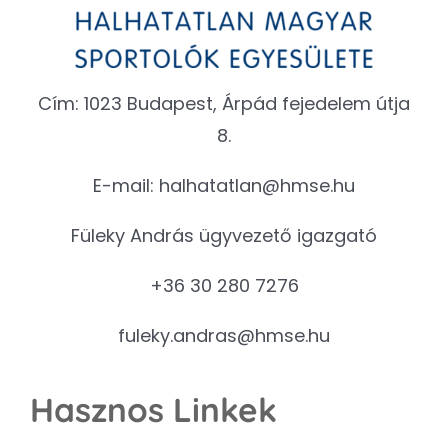
Cím: 1023 Budapest, Árpád fejedelem útja
8.
E-mail:
halhatatlan@hmse.hu
Füleky András ügyvezető igazgató
+36 30 280 7276
fuleky.andras@hmse.hu
Hasznos Linkek