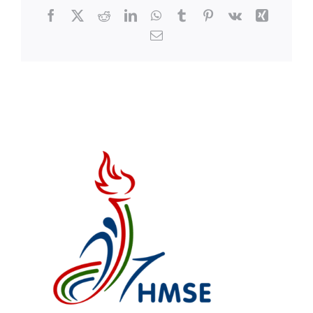
Facebook
X
Reddit
LinkedIn
WhatsApp
Tumblr
Pinterest
Vk
Xing
Email