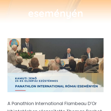
Kapcsolat
eseményén
SEARCH
FOR:
View
Larger
Image
A Panathlon International Flambeau D’Or