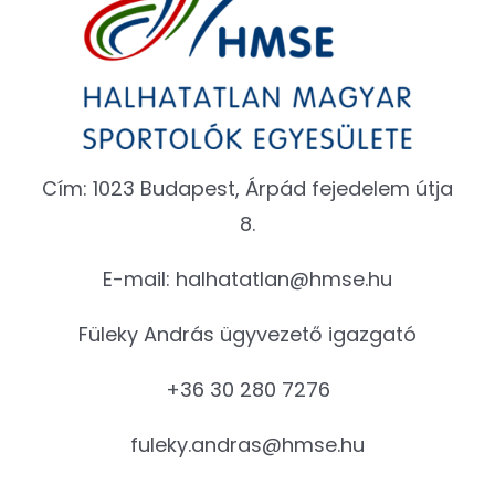
Cím: 1023 Budapest, Árpád fejedelem útja
8.
E-mail:
halhatatlan@hmse.hu
Füleky András ügyvezető igazgató
+36 30 280 7276
fuleky.andras@hmse.hu