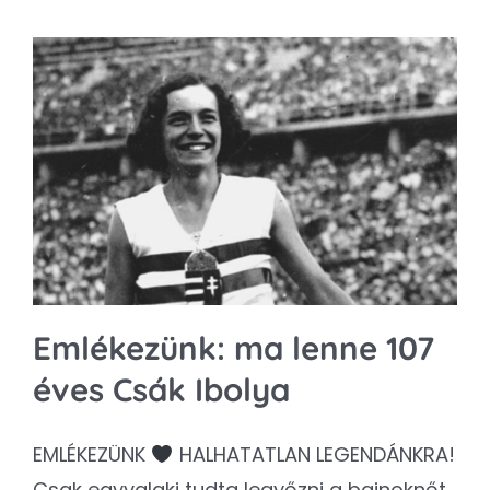
Emlékezünk: ma lenne 107
éves Csák Ibolya
EMLÉKEZÜNK
HALHATATLAN LEGENDÁNKRA!
Csak egyvalaki tudta legyőzni a bajnoknőt,