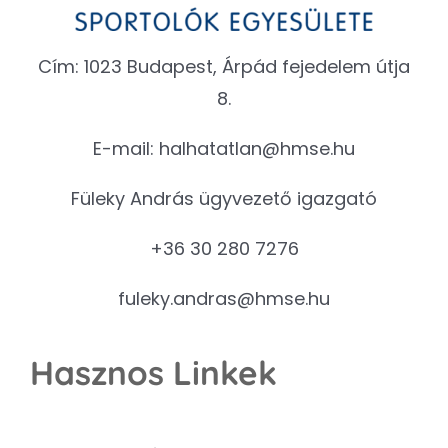
Cím: 1023 Budapest, Árpád fejedelem útja
8.
E-mail:
halhatatlan@hmse.hu
Füleky András ügyvezető igazgató
+36 30 280 7276
fuleky.andras@hmse.hu
Hasznos Linkek