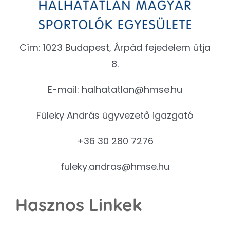
Cím: 1023 Budapest, Árpád fejedelem útja
8.
E-mail:
halhatatlan@hmse.hu
Füleky András ügyvezető igazgató
+36 30 280 7276
fuleky.andras@hmse.hu
Hasznos Linkek