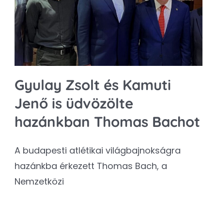
Kapcsolat
SEARCH
FOR:
Gyulay Zsolt és Kamuti
Jenő is üdvözölte
hazánkban Thomas Bachot
A budapesti atlétikai világbajnokságra
hazánkba érkezett Thomas Bach, a
Nemzetközi