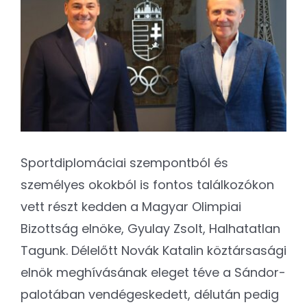
Kapcsolat
Image
SEARCH
FOR:
Sportdiplomáciai szempontból és
személyes okokból is fontos találkozókon
vett részt kedden a Magyar Olimpiai
Bizottság elnöke, Gyulay Zsolt, Halhatatlan
Tagunk. Délelőtt Novák Katalin köztársasági
elnök meghívásának eleget téve a Sándor-
palotában vendégeskedett, délután pedig