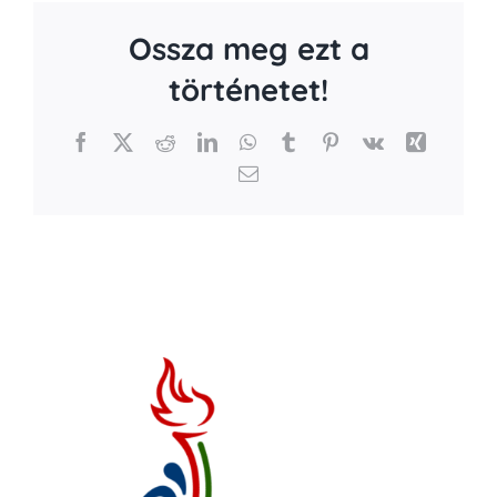
Ossza meg ezt a
történetet!
Facebook
X
Reddit
LinkedIn
WhatsApp
Tumblr
Pinterest
Vk
Xing
Email