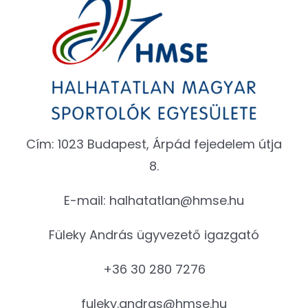
Cím: 1023 Budapest, Árpád fejedelem útja
8.
E-mail:
halhatatlan@hmse.hu
Füleky András ügyvezető igazgató
+36 30 280 7276
fuleky.andras@hmse.hu