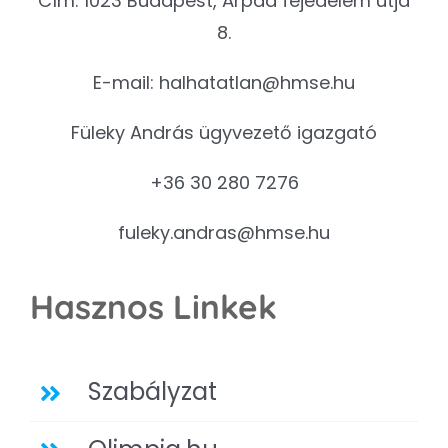
Cím: 1023 Budapest, Árpád fejedelem útja
8.
E-mail:
halhatatlan@hmse.hu
Füleky András ügyvezető igazgató
+36 30 280 7276
fuleky.andras@hmse.hu
Hasznos Linkek
Szabályzat