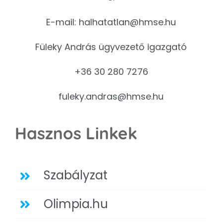
E-mail:
halhatatlan@hmse.hu
Füleky András ügyvezető igazgató
+36 30 280 7276
fuleky.andras@hmse.hu
Hasznos Linkek
Szabályzat
Olimpia.hu