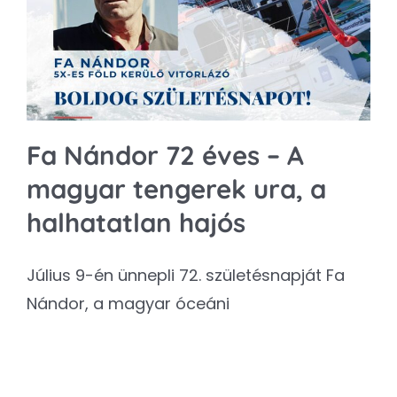
Kapcsolat
SEARCH
FOR:
Fa Nándor 72 éves – A
magyar tengerek ura, a
halhatatlan hajós
Július 9-én ünnepli 72. születésnapját Fa
Nándor, a magyar óceáni