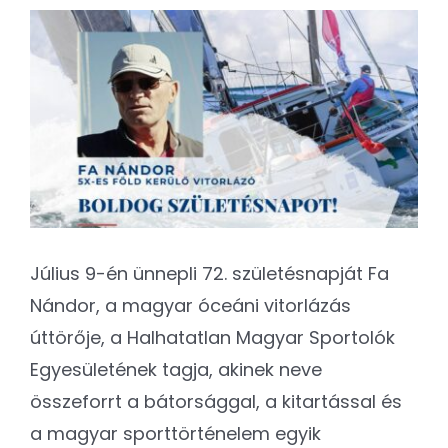
Kapcsolat
View
Larger
SEARCH
Image
FOR:
Július 9-én ünnepli 72. születésnapját Fa
Nándor, a magyar óceáni vitorlázás
úttörője, a Halhatatlan Magyar Sportolók
Egyesületének tagja, akinek neve
összeforrt a bátorsággal, a kitartással és
a magyar sporttörténelem egyik