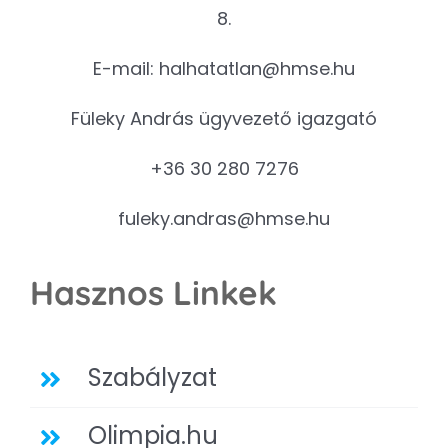
8.
E-mail:
halhatatlan@hmse.hu
Füleky András ügyvezető igazgató
+36 30 280 7276
fuleky.andras@hmse.hu
Hasznos Linkek
Szabályzat
Olimpia.hu