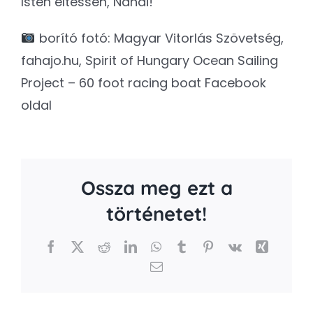
Isten éltessen, Nándi!
borító fotó: Magyar Vitorlás Szövetség,
fahajo.hu, Spirit of Hungary Ocean Sailing
Project – 60 foot racing boat Facebook
oldal
Ossza meg ezt a
történetet!
Facebook
X
Reddit
LinkedIn
WhatsApp
Tumblr
Pinterest
Vk
Xing
Email