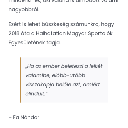
mindenkinek, aki valaha is álmodott valami
nagyobbról.
Ezért is lehet büszkeség számunkra, hogy
2018 óta a Halhatatlan Magyar Sportolók
Egyesületének tagja.
„Ha az ember beleteszi a lelkét
valamibe, előbb-utóbb
visszakapja belőle azt, amiért
elindult.”
– Fa Nándor