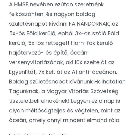
A HMSE nevében ezúton szeretnénk
felköszönteni és nagyon boldog
születésnapot kívánni FA NÁNDORNAK, az
5x-ös Föld kerülő, ebből 3x-os szóló Föld
kerülő, 5x-ös rettegett Horn-fok kerülő
hajótervező- és építő, óceáni
versenyvitorlázónak, aki 10x szelte át az
Egyenlítőt, 7x kelt át az Atlanti-óceánon.
Boldog születésnapot kívánunk Halhatatlan
Tagunknak, a Magyar Vitorlás Szövetség
tiszteletbeli elnökének! Legyen ez a nap is
olyan méltóságteljes és végtelen, mint az
óceán, amely annyi mindent elmond róla.