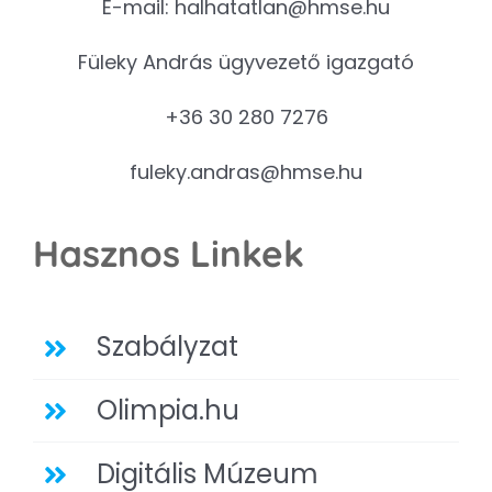
E-mail:
halhatatlan@hmse.hu
Füleky András ügyvezető igazgató
+36 30 280 7276
fuleky.andras@hmse.hu
Hasznos Linkek
Szabályzat
Olimpia.hu
Digitális Múzeum