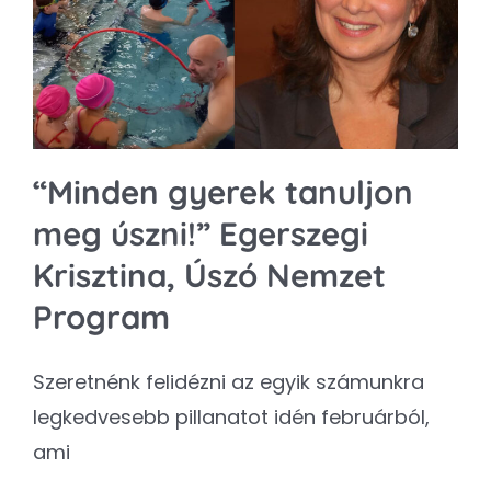
Kapcsolat
SEARCH
FOR:
“Minden gyerek tanuljon
meg úszni!” Egerszegi
Krisztina, Úszó Nemzet
Program
Szeretnénk felidézni az egyik számunkra
legkedvesebb pillanatot idén februárból,
ami