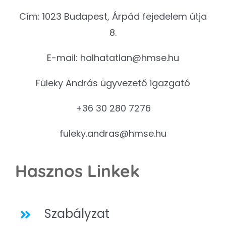
Cím: 1023 Budapest, Árpád fejedelem útja
8.
E-mail:
halhatatlan@hmse.hu
Füleky András ügyvezető igazgató
+36 30 280 7276
fuleky.andras@hmse.hu
Hasznos Linkek
Szabályzat