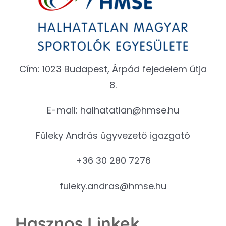
Cím: 1023 Budapest, Árpád fejedelem útja
8.
E-mail:
halhatatlan@hmse.hu
Füleky András ügyvezető igazgató
+36 30 280 7276
fuleky.andras@hmse.hu
Hasznos Linkek