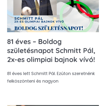
Kapcsolat
SEARCH
FOR:
81 éves – Boldog
születésnapot Schmitt Pál,
2x-es olimpiai bajnok vívó!
81 éves lett Schmitt Pál. Ezúton szeretnénk
felköszönteni és nagyon