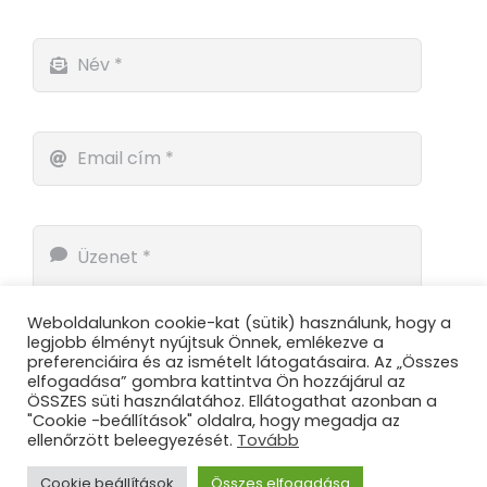
Weboldalunkon cookie-kat (sütik) használunk, hogy a
legjobb élményt nyújtsuk Önnek, emlékezve a
preferenciáira és az ismételt látogatásaira. Az „Összes
elfogadása” gombra kattintva Ön hozzájárul az
ÖSSZES süti használatához. Ellátogathat azonban a
"Cookie -beállítások" oldalra, hogy megadja az
ellenőrzött beleegyezését.
Tovább
Küldés
Cookie beállítások
Összes elfogadása