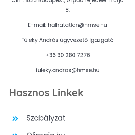
Cím: 1023 Budapest, Árpád fejedelem útja
8.
E-mail:
halhatatlan@hmse.hu
Füleky András ügyvezető igazgató
+36 30 280 7276
fuleky.andras@hmse.hu
Hasznos Linkek
Szabályzat