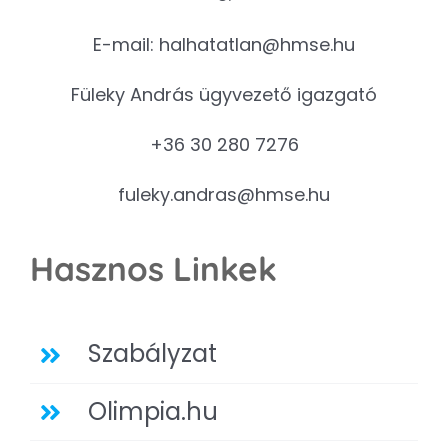
E-mail:
halhatatlan@hmse.hu
Füleky András ügyvezető igazgató
+36 30 280 7276
fuleky.andras@hmse.hu
Hasznos Linkek
Szabályzat
Olimpia.hu