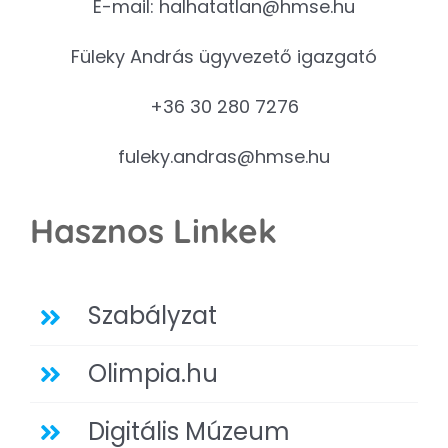
E-mail:
halhatatlan@hmse.hu
Füleky András ügyvezető igazgató
+36 30 280 7276
fuleky.andras@hmse.hu
Hasznos Linkek
Szabályzat
Olimpia.hu
Digitális Múzeum