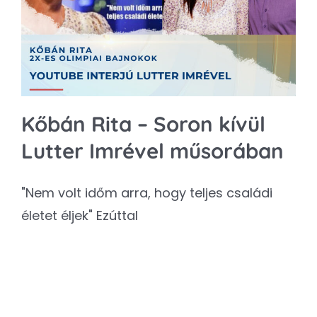
Kapcsolat
SEARCH
FOR:
Kőbán Rita – Soron kívül
Lutter Imrével műsorában
"Nem volt időm arra, hogy teljes családi
életet éljek" Ezúttal