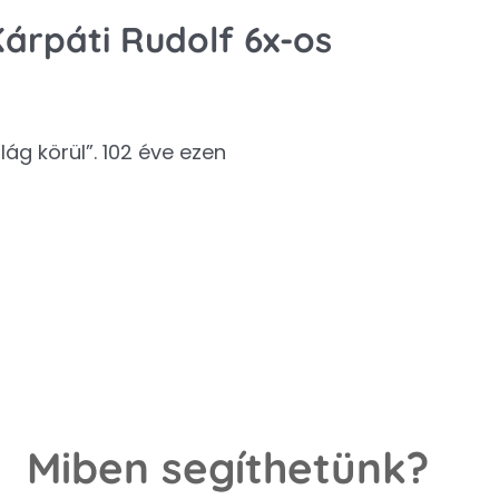
Kárpáti Rudolf 6x-os
ág körül”. 102 éve ezen
Miben segíthetünk?