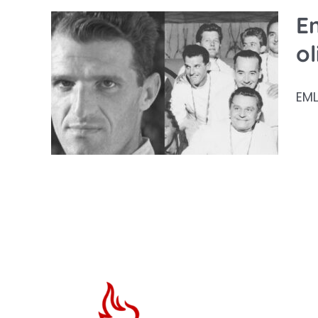
E
02
ol
6x-
EML
nok