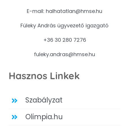
E-mail:
halhatatlan@hmse.hu
Füleky András ügyvezető igazgató
+36 30 280 7276
fuleky.andras@hmse.hu
Hasznos Linkek
Szabályzat
Olimpia.hu