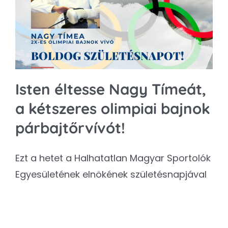
Kapcsolat
SEARCH
FOR:
Isten éltesse Nagy Tímeát,
a kétszeres olimpiai bajnok
párbajtőrvívót!
Ezt a hetet a Halhatatlan Magyar Sportolók
Egyesületének elnökének születésnapjával