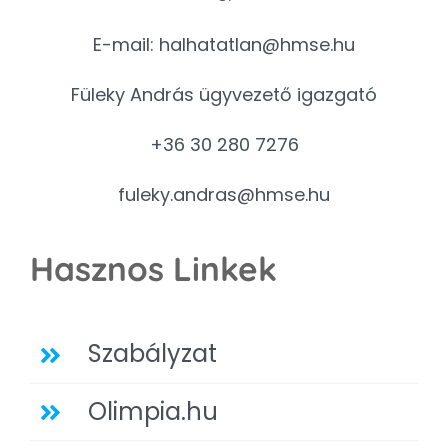
E-mail:
halhatatlan@hmse.hu
Füleky András ügyvezető igazgató
+36 30 280 7276
fuleky.andras@hmse.hu
Hasznos Linkek
Szabályzat
Olimpia.hu