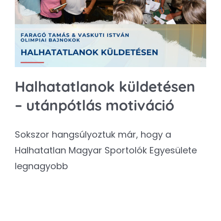
Kapcsolat
SEARCH
FOR:
Halhatatlanok küldetésen
– utánpótlás motiváció
Sokszor hangsúlyoztuk már, hogy a
Halhatatlan Magyar Sportolók Egyesülete
legnagyobb