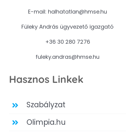
E-mail:
halhatatlan@hmse.hu
Füleky András ügyvezető igazgató
+36 30 280 7276
fuleky.andras@hmse.hu
Hasznos Linkek
Szabályzat
Olimpia.hu