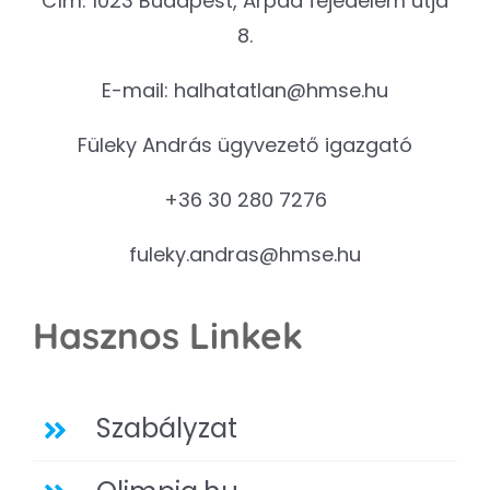
Cím: 1023 Budapest, Árpád fejedelem útja
8.
E-mail:
halhatatlan@hmse.hu
Füleky András ügyvezető igazgató
+36 30 280 7276
fuleky.andras@hmse.hu
Hasznos Linkek
Szabályzat