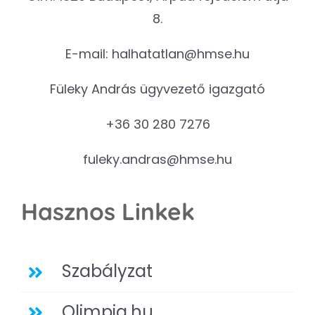
8.
E-mail:
halhatatlan@hmse.hu
Füleky András ügyvezető igazgató
+36 30 280 7276
fuleky.andras@hmse.hu
Hasznos Linkek
Szabályzat
Olimpia.hu