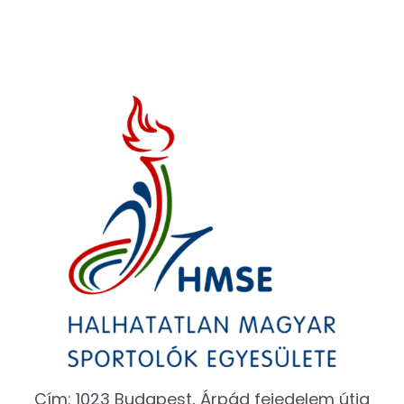
Cím: 1023 Budapest, Árpád fejedelem útja