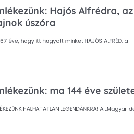
mlékezünk: Hajós Alfrédra, az
ajnok úszóra
67 éve, hogy itt hagyott minket HAJÓS ALFRÉD, a
mlékezünk: ma 144 éve születe
ÉKEZÜNK HALHATATLAN LEGENDÁNKRA! A „Magyar del