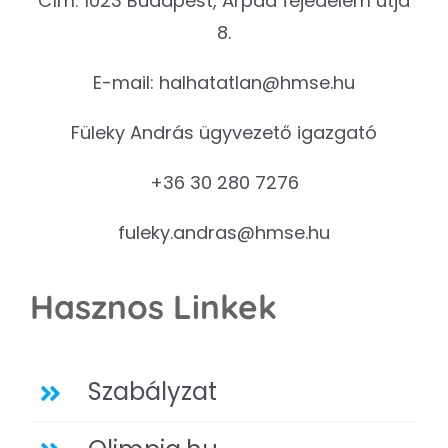
Cím: 1023 Budapest, Árpád fejedelem útja
8.
E-mail:
halhatatlan@hmse.hu
Füleky András ügyvezető igazgató
+36 30 280 7276
fuleky.andras@hmse.hu
Hasznos Linkek
Szabályzat