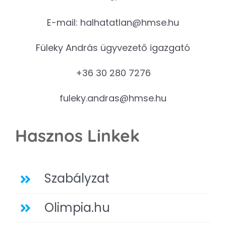
E-mail:
halhatatlan@hmse.hu
Füleky András ügyvezető igazgató
+36 30 280 7276
fuleky.andras@hmse.hu
Hasznos Linkek
Szabályzat
Olimpia.hu