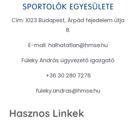
Cím: 1023 Budapest, Árpád fejedelem útja
8.
E-mail:
halhatatlan@hmse.hu
Füleky András ügyvezető igazgató
+36 30 280 7276
fuleky.andras@hmse.hu
Hasznos Linkek