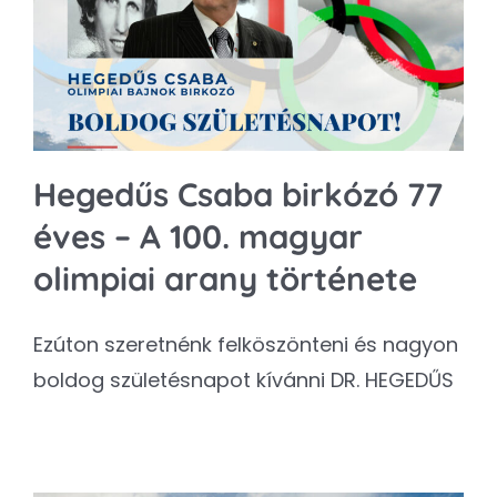
Kapcsolat
SEARCH
FOR:
Hegedűs Csaba birkózó 77
éves – A 100. magyar
olimpiai arany története
Ezúton szeretnénk felköszönteni és nagyon
boldog születésnapot kívánni DR. HEGEDŰS