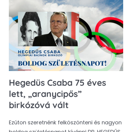
Hegedüs Csaba 75 éves
lett, „aranycipős”
birkózóvá vált
Ezúton szeretnénk felköszönteni és nagyon
boldog születésnapot kívánni DR. HEGEDŰS