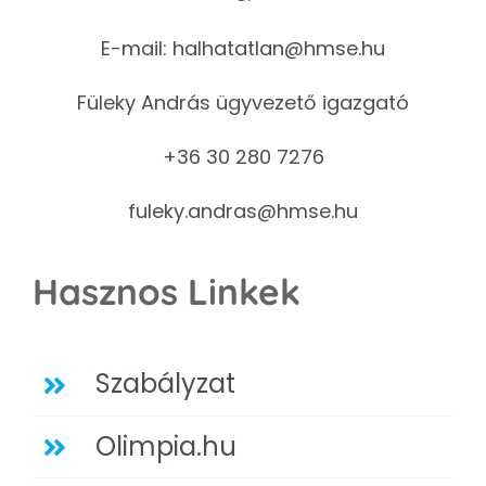
E-mail:
halhatatlan@hmse.hu
Füleky András ügyvezető igazgató
+36 30 280 7276
fuleky.andras@hmse.hu
Hasznos Linkek
Szabályzat
Olimpia.hu