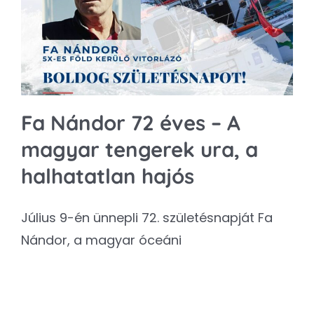
Kapcsolat
SEARCH
FOR:
Fa Nándor 72 éves – A
magyar tengerek ura, a
halhatatlan hajós
Július 9-én ünnepli 72. születésnapját Fa
Nándor, a magyar óceáni