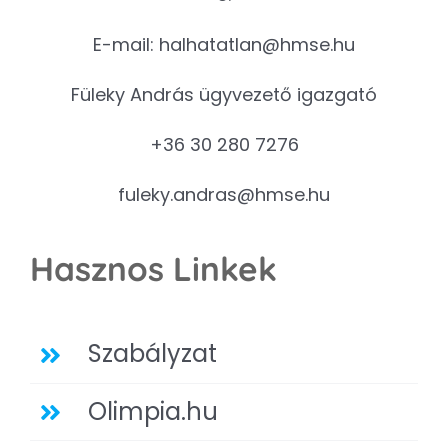
E-mail:
halhatatlan@hmse.hu
Füleky András ügyvezető igazgató
+36 30 280 7276
fuleky.andras@hmse.hu
Hasznos Linkek
Szabályzat
Olimpia.hu