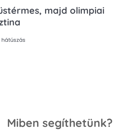
züstérmes, majd olimpiai
ztina
s hátúszás
Miben segíthetünk?