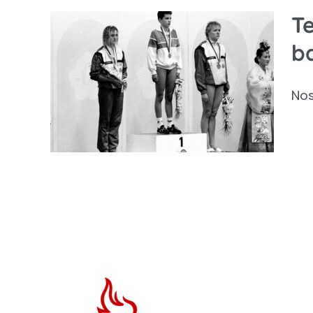
Te
lett
ba
ajd
Nos
k a
egi