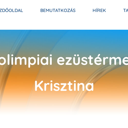
ZDŐOLDAL
BEMUTATKOZÁS
HÍREK
T
 olimpiai ezüstérm
Krisztina