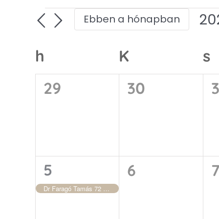
Események
20
Ebben a hónapban
Dá
ki
Események
h
hétfő
K
kedd
s
s
naptár
0
0
29
30
3
esemény,
esemény,
1
0
5
6
esemény,
esemény,
Dr Faragó Tamás 72 éves