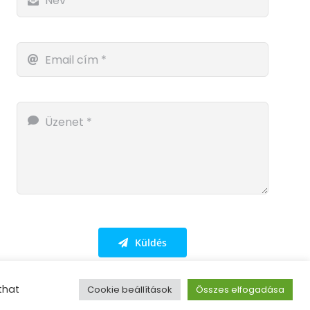
Küldés
that
Cookie beállítások
Összes elfogadása