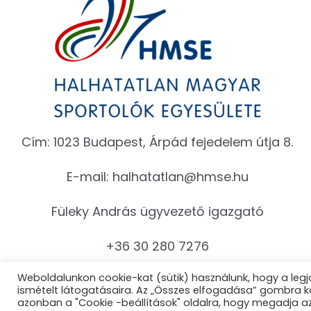
Cím: 1023 Budapest, Árpád fejedelem útja 8.
E-mail:
halhatatlan@hmse.hu
Füleky András ügyvezető igazgató
+36 30 280 7276
Weboldalunkon cookie-kat (sütik) használunk, hogy a legj
fuleky.andras@hmse.hu
ismételt látogatásaira. Az „Összes elfogadása” gombra ka
azonban a "Cookie -beállítások" oldalra, hogy megadja az