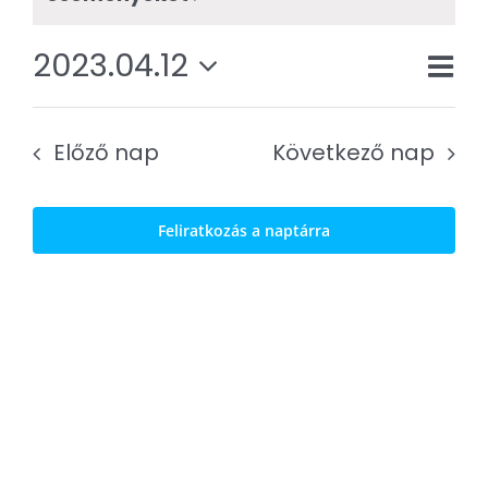
2023.
Kapcsolat
április
2023.04.12
Es
SEARCH
Nav
Nap
12.
Dátum
né
FOR:
néz
kiválasztása.
nav
Előző nap
Következő nap
Feliratkozás a naptárra