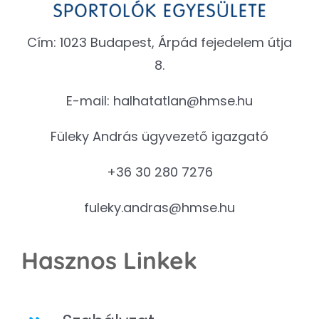
Cím: 1023 Budapest, Árpád fejedelem útja
8.
E-mail:
halhatatlan@hmse.hu
Füleky András ügyvezető igazgató
+36 30 280 7276
fuleky.andras@hmse.hu
Hasznos Linkek