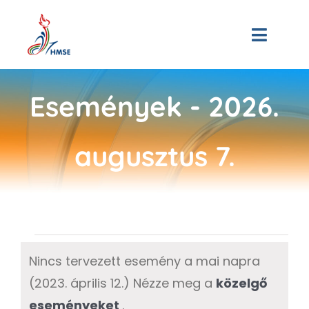
Skip
to
Toggle
content
Naviga
Kezdőoldal
Események - 2026.
Bemutatkozás
augusztus 7.
Hírek
Tagjaink
3D Múzeum
Események
Nincs tervezett esemény a mai napra
for
Események
(2023. április 12.) Nézze meg a
közelgő
Notice
eseményeket
.