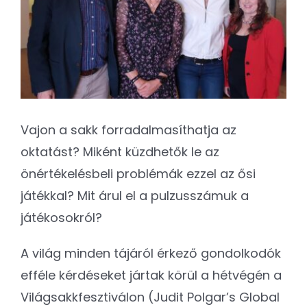
Kapcsolat
SEARCH
FOR:
Vajon a sakk forradalmasíthatja az
oktatást? Miként küzdhetők le az
önértékelésbeli problémák ezzel az ősi
játékkal?
Mit árul el a pulzusszámuk a
játékosokról?
A világ minden tájáról érkező gondolkodók
efféle kérdéseket jártak körül a hétvégén a
Világsakkfesztiválon (Judit Polgar’s Global