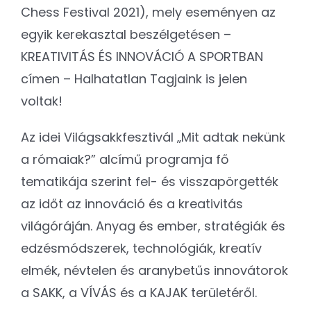
Chess Festival 2021), mely eseményen az
egyik kerekasztal beszélgetésen –
KREATIVITÁS ÉS INNOVÁCIÓ A SPORTBAN
címen – Halhatatlan Tagjaink is jelen
voltak!
Az idei Világsakkfesztivál „Mit adtak nekünk
a rómaiak?” alcímű programja fő
tematikája szerint fel- és visszapörgették
az időt az innováció és a kreativitás
világóráján. Anyag és ember, stratégiák és
edzésmódszerek, technológiák, kreatív
elmék, névtelen és aranybetűs innovátorok
a SAKK, a VÍVÁS és a KAJAK területéről.