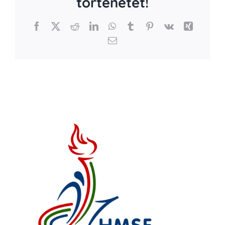
történetet!
Facebook
X
Reddit
LinkedIn
WhatsApp
Tumblr
Pinterest
Vk
Xing
Email