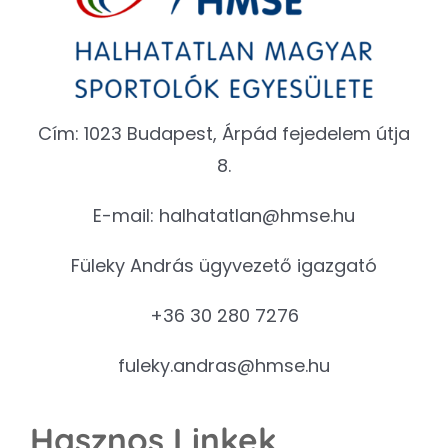
Cím: 1023 Budapest, Árpád fejedelem útja
8.
E-mail:
halhatatlan@hmse.hu
Füleky András ügyvezető igazgató
+36 30 280 7276
fuleky.andras@hmse.hu
Hasznos Linkek