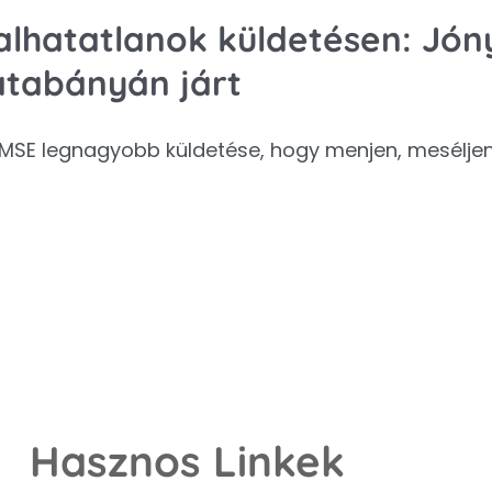
alhatatlanok küldetésen: Jóny
atabányán járt
MSE legnagyobb küldetése, hogy menjen, meséljen,
Hasznos Linkek