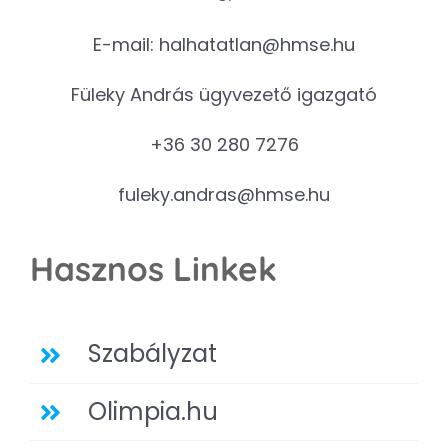
E-mail:
halhatatlan@hmse.hu
Füleky András ügyvezető igazgató
+36 30 280 7276
fuleky.andras@hmse.hu
Hasznos Linkek
Szabályzat
Olimpia.hu