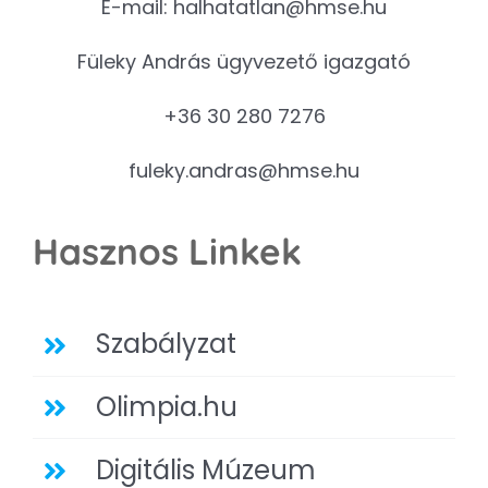
E-mail:
halhatatlan@hmse.hu
Füleky András ügyvezető igazgató
+36 30 280 7276
fuleky.andras@hmse.hu
Hasznos Linkek
Szabályzat
Olimpia.hu
Digitális Múzeum