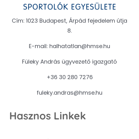
Cím: 1023 Budapest, Árpád fejedelem útja
8.
E-mail:
halhatatlan@hmse.hu
Füleky András ügyvezető igazgató
+36 30 280 7276
fuleky.andras@hmse.hu
Hasznos Linkek