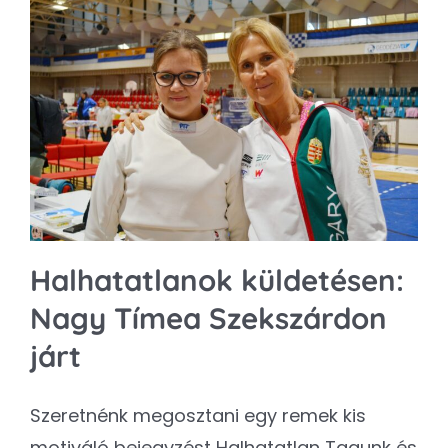
Halhatatlanok küldetésen:
Nagy Tímea Szekszárdon
járt
Szeretnénk megosztani egy remek kis
motiváló bejegyzést Halhatatlan Tagunk és