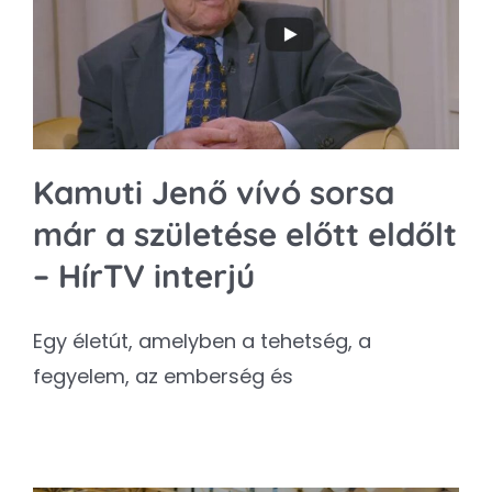
Kapcsolat
SEARCH
FOR:
Kamuti Jenő vívó sorsa
már a születése előtt eldőlt
– HírTV interjú
Egy életút, amelyben a tehetség, a
fegyelem, az emberség és