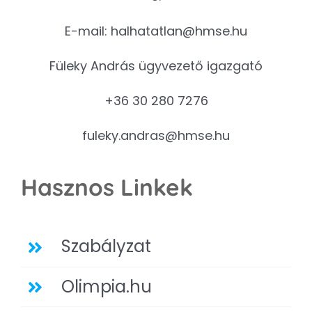
E-mail:
halhatatlan@hmse.hu
Füleky András ügyvezető igazgató
+36 30 280 7276
fuleky.andras@hmse.hu
Hasznos Linkek
Szabályzat
Olimpia.hu