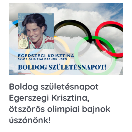
Kapcsolat
SEARCH
FOR:
Boldog születésnapot
Egerszegi Krisztina,
ötszörös olimpiai bajnok
úszónőnk!