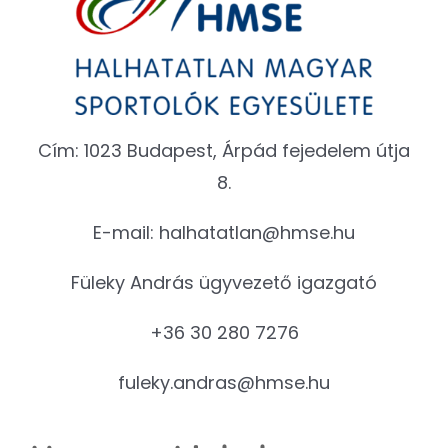
Cím: 1023 Budapest, Árpád fejedelem útja
8.
E-mail:
halhatatlan@hmse.hu
Füleky András ügyvezető igazgató
+36 30 280 7276
fuleky.andras@hmse.hu