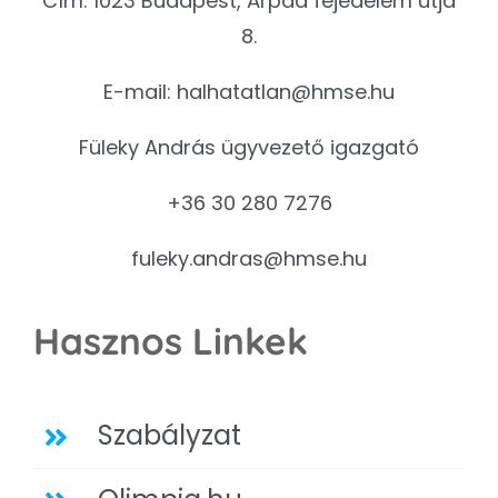
Cím: 1023 Budapest, Árpád fejedelem útja
8.
E-mail:
halhatatlan@hmse.hu
Füleky András ügyvezető igazgató
+36 30 280 7276
fuleky.andras@hmse.hu
Hasznos Linkek
Szabályzat