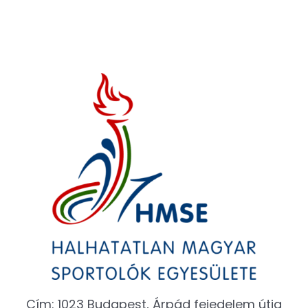
Cím: 1023 Budapest, Árpád fejedelem útja