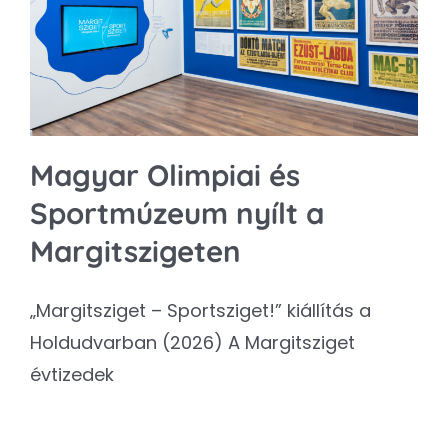
Kapcsolat
SEARCH
FOR:
Magyar Olimpiai és
Sportmúzeum nyílt a
Margitszigeten
„Margitsziget – Sportsziget!” kiállítás a
Holdudvarban (2026) A Margitsziget
évtizedek