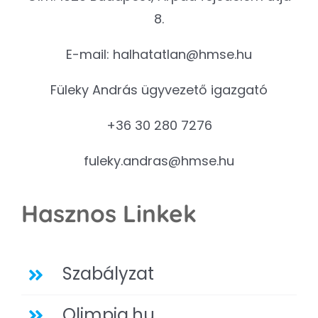
8.
E-mail:
halhatatlan@hmse.hu
Füleky András ügyvezető igazgató
+36 30 280 7276
fuleky.andras@hmse.hu
Hasznos Linkek
Szabályzat
Olimpia.hu