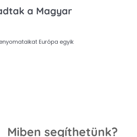
adtak a Magyar
lenyomataikat Európa egyik
Miben segíthetünk?