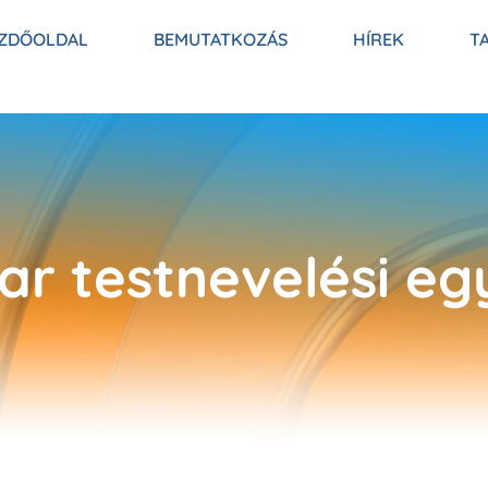
ZDŐOLDAL
BEMUTATKOZÁS
HÍREK
T
r testnevelési e