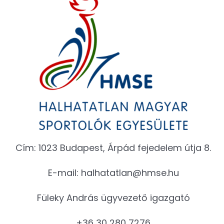
Cím: 1023 Budapest, Árpád fejedelem útja 8.
E-mail:
halhatatlan@hmse.hu
Füleky András ügyvezető igazgató
+36 30 280 7276