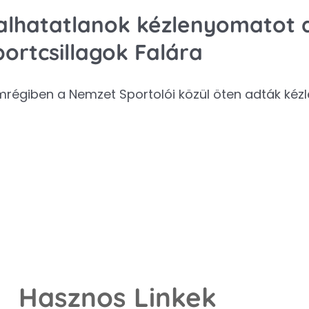
alhatatlanok kézlenyomatot 
ortcsillagok Falára
régiben a Nemzet Sportolói közül öten adták kéz
Hasznos Linkek