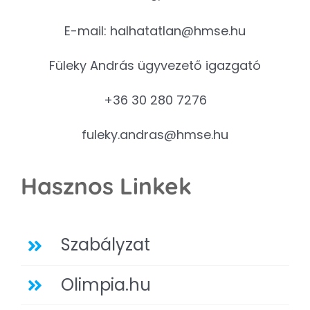
E-mail:
halhatatlan@hmse.hu
Füleky András ügyvezető igazgató
+36 30 280 7276
fuleky.andras@hmse.hu
Hasznos Linkek
Szabályzat
Olimpia.hu