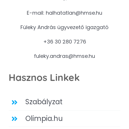
E-mail:
halhatatlan@hmse.hu
Füleky András ügyvezető igazgató
+36 30 280 7276
fuleky.andras@hmse.hu
Hasznos Linkek
Szabályzat
Olimpia.hu